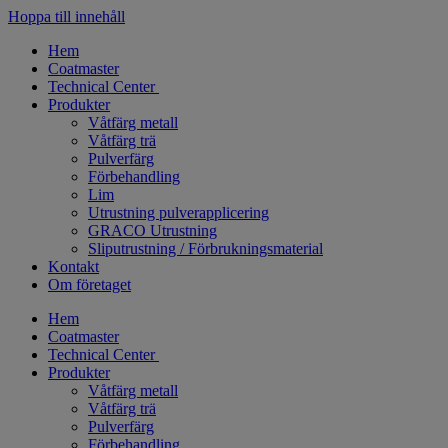
Hoppa till innehåll
Hem
Coatmaster
Technical Center
Produkter
Våtfärg metall
Våtfärg trä
Pulverfärg​
Förbehandling
Lim
Utrustning pulverapplicering
GRACO Utrustning
Sliputrustning / Förbrukningsmaterial
Kontakt
Om företaget
Hem
Coatmaster
Technical Center
Produkter
Våtfärg metall
Våtfärg trä
Pulverfärg​
Förbehandling